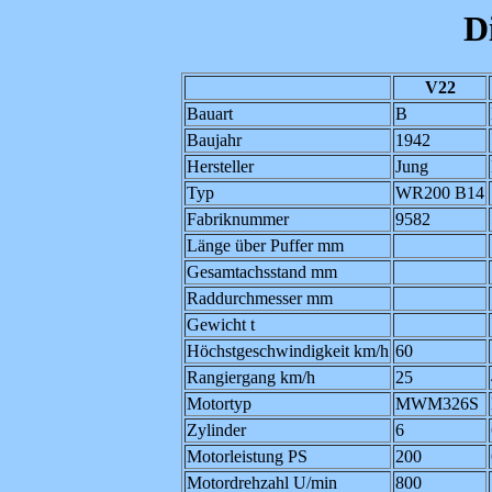
D
V22
Bauart
B
Baujahr
1942
Hersteller
Jung
Typ
WR200 B14
Fabriknummer
9582
Länge über Puffer mm
Gesamtachsstand mm
Raddurchmesser mm
Gewicht t
Höchstgeschwindigkeit km/h
60
Rangiergang km/h
25
Motortyp
MWM326S
Zylinder
6
Motorleistung PS
200
Motordrehzahl U/min
800