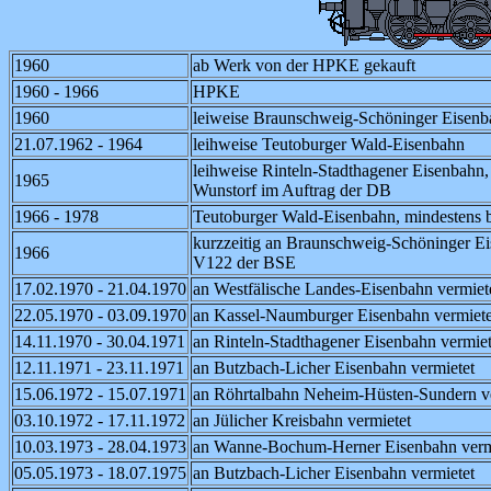
1960
ab Werk von der HPKE gekauft
1960 - 1966
HPKE
1960
leiweise Braunschweig-Schöninger Eisen
21.07.1962 - 1964
leihweise Teutoburger Wald-Eisenbahn
leihweise Rinteln-Stadthagener Eisenbahn
1965
Wunstorf im Auftrag der DB
1966 - 1978
Teutoburger Wald-Eisenbahn, mindestens
kurzzeitig an Braunschweig-Schöninger Eis
1966
V122 der BSE
17.02.1970 - 21.04.1970
an Westfälische Landes-Eisenbahn vermiet
22.05.1970 - 03.09.1970
an Kassel-Naumburger Eisenbahn vermiete
14.11.1970 - 30.04.1971
an Rinteln-Stadthagener Eisenbahn vermiet
12.11.1971 - 23.11.1971
an Butzbach-Licher Eisenbahn vermietet
15.06.1972 - 15.07.1971
an Röhrtalbahn Neheim-Hüsten-Sundern v
03.10.1972 - 17.11.1972
an Jülicher Kreisbahn vermietet
10.03.1973 - 28.04.1973
an Wanne-Bochum-Herner Eisenbahn verm
05.05.1973 - 18.07.1975
an Butzbach-Licher Eisenbahn vermietet