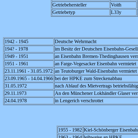
Getriebehersteller
Voith
Getriebetyp
L33y
1942 - 1945
Deutsche Wehrmacht
194? - 1978
im Besitz der Deutschen Eisenbahn-Gesell
1949 - 1951
an Eisenbahn Bremen-Thedinghausen verm
1951 - 1961
an Farge-Vegesacker Eisenbahn vermietet
23.11.1961 - 31.05.1972
an Teutoburger Wald-Eisenbahn vermietet
23.09.1965 - 14.04.1966
bei der HPKE zum Streckenabbau
31.05.1972
nach Ablauf des Mietvertrags betriebsfähig
29.11.1973
An den Münchener Lokhändler Glaser verk
24.04.1978
in Lengerich verschrottet
1955 - 1982
Kiel-Schönberger Eisenbah
1963 - 1964
leihweise an HPKE